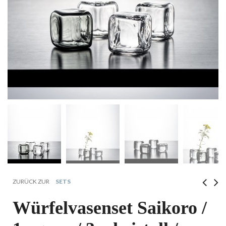
ZURÜCK ZUR
SETS
Würfelvasenset Saikoro /