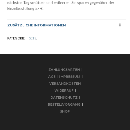
nächsten Tag schütteln und entleeren. Sie sparen gegenüber der
Einzelbestellung 5.- €.
ZUSÄTZLICHE INFORMATIONEN
KATEGORIE:
SETS
.
ZAHLUNGSARTEN
|
AGB
|
IMPRESSUM
|
VERSANDKOSTEN
WIDERRUF
|
DATENSCHUTZ
|
BESTELLVORGANG
|
SHOP